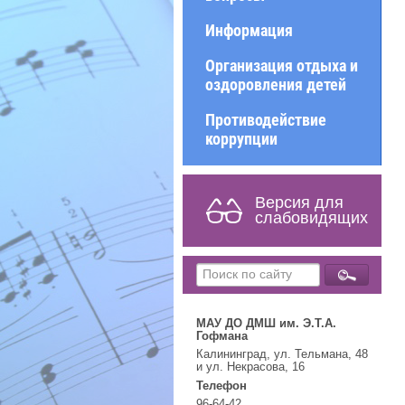
Информация
Организация отдыха и
оздоровления детей
Противодействие
коррупции
Версия для
слабовидящих
МАУ ДО ДМШ им. Э.Т.А.
Гофмана
Калининград, ул. Тельмана, 48
и ул. Некрасова, 16
Телефон
96-64-42