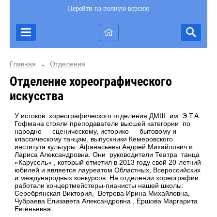
Перейти на полную версию
Главная
Отделения
→
Отделение хореографического
искусства
У истоков хореографического отделения ДМШ. им. Э.Т.А.
Гофмана стояли преподаватели высшей категории по
народно — сценическому, историко — бытовому и
классическому танцам, выпускники Кемеровского
института культуры: Афанасьевы Андрей Михайлович и
Лариса Александровна. Они руководители Театра танца
«Карусель» , который отметил в 2013 году свой 20-летний
юбилей и является лауреатом Областных, Всероссийских
и международных конкурсов. На отделении хореографии
работали концертмейстеры-пианисты нашей школы:
Серебрянская Виктория, Ветрова Ирина Михайловна,
Чубраева Елизавета Александровна , Ершова Маргарита
Евгеньевна.