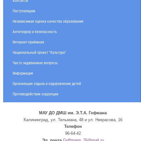
Контакты
Поступающим
Независимая оценка качества образования
Антитеррор и безопасность
Интернет-приёмная
Национальный проект "Культура"
Часто задаваемые вопросы
Информация
Организация отдыха и оздоровления детей
Противодействие коррупции
МАУ ДО ДМШ им. Э.Т.А. Гофмана
Калининград, ул. Тельмана, 48 и ул. Некрасова, 16
Телефон
96-64-42
Эл. почта
Goffmann_76@mail.ru