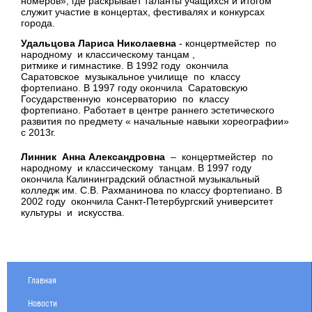
номеров», где раскрывает таланты учащихся и итогом
служит участие в концертах, фестивалях и конкурсах
города.
Удальцова Лариса Николаевна
- концертмейстер по
народному и классическому танцам ,
ритмике и гимнастике. В 1992 году окончила
Саратовское музыкальное училище по классу
фортепиано. В 1997 году окончила Саратовскую
Государственную консерваторию по классу
фортепиано. Работает в центре раннего эстетического
развития по предмету « начальные навыки хореографии»
с 2013г.
Линник Анна Александровна
– концертмейстер по
народному и классическому танцам. В 1997 году
окончила Калининградский областной музыкальный
колледж им. С.В. Рахманинова по классу фортепиано. В
2002 году окончила Санкт-Петербургский университет
культуры и искусства.
Главная
Новости