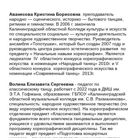
Аванесова Кристина Борисовна
преподаватель
народно — сценического, историко — бытового танцам,
ритмики и гимнастики. В 2006 г. закончила
Калининградский областной Колледж культуры и искусств
по специальности социально — культурная деятельность
и народное художественное творчество. Руководитель
ансамбля «Топотушки», который был создан 2007 году и
руководитель центра раннего эстетического развития по
предмету « Начальные навыки хореографии». Является
лауреатом IV областного конкурса хореографического
искусства в номинации «Народный танец» 2010г. и V
областного конкурса хореографического искусства в
номинации «Современный танец» 2013г.
Волина Елизавета Сергеевна
- педагог по
классическому танцу, работает с 2022 года в ДМШ им.
Э.Т.А. Гофмана, образование: ГБПОУ «Калининградский
областной музыкальный колледж им. С.В. Рахманинова»,
специальность: народное художественное творчество (по
виду хореографическое искусство). На хореографическом
отделении предмет «Классический танец» является
фундаментом всего комплекса танцевальных дисциплин,
учащиеся с удовольствием занимаются и выполняют
программу хореографической дисциплины. Так же
педагог ведёт предмет «Подготовка концертных