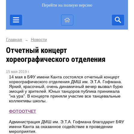
Перейти на полную версию
Главная
Новости
→
Отчетный концерт
хореографического отделения
15 мая 2019 г.
14 мая в БФУ имени Канта состоялся отчетный концерт
хореографического отделения ДМШ им. Э.Т.А. Гофмана.
Яркий, красочный, очень динамичный вечер вызвал бурю
эмоций у зрителей. Юных танцоров публика принимала
"на ура". В концерте приняли участие все танцевальные
коллективы школы.
ФОТООТЧЕТ
Администрация ДМШ им. Э.Т.А. Гофмана благодарит БФУ
имени Канта за оказанное содействие в проведении
мероприятия.