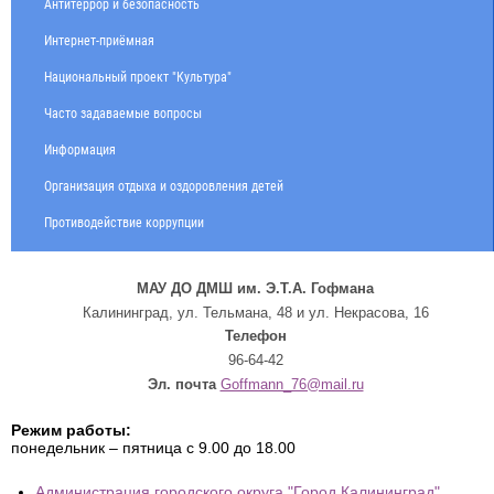
Антитеррор и безопасность
Интернет-приёмная
Национальный проект "Культура"
Часто задаваемые вопросы
Информация
Организация отдыха и оздоровления детей
Противодействие коррупции
МАУ ДО ДМШ им. Э.Т.А. Гофмана
Калининград, ул. Тельмана, 48 и ул. Некрасова, 16
Телефон
96-64-42
Эл. почта
Goffmann_76@mail.ru
Режим работы:
понедельник – пятница с 9.00 до 18.00
Администрация городского округа "Город Калининград"