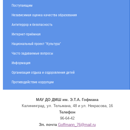
Поступающим
Независимая оценка качества образования
Антитеррор и безопасность
Интернет-приёмная
Национальный проект "Культура"
Часто задаваемые вопросы
Информация
Организация отдыха и оздоровления детей
Противодействие коррупции
МАУ ДО ДМШ им. Э.Т.А. Гофмана
Калининград, ул. Тельмана, 48 и ул. Некрасова, 16
Телефон
96-64-42
Эл. почта
Goffmann_76@mail.ru