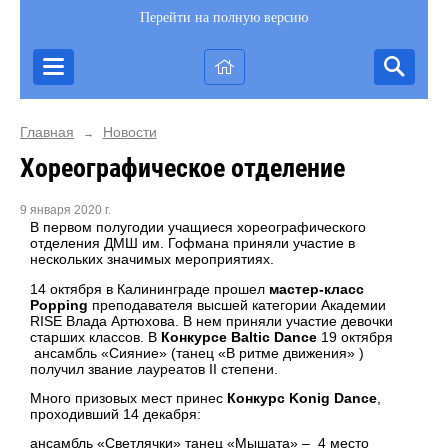
Перейти на полную версию
Главная
Новости
→
Хореографическое отделение
9 января 2020 г.
В первом полугодии учащиеся хореографического
отделения ДМШ им. Гофмана приняли участие в
нескольких значимых мероприятиях.
14 октября в Калининграде прошел
мастер-класс
Popping
преподавателя высшей категории Академии
RISE Влада Артюхова. В нем приняли участие девочки
старших классов. В
Конкурсе Baltic Dance
19 октября
ансамбль «Сияние» (танец «В ритме движения» )
получил звание лауреатов II cтепени.
Много призовых мест принес
Конкурс Konig Dance
,
проходивший 14 декабря:
ансамбль «Светлячки» танец «Мышата» – 4 место