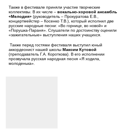
Также в фестивале приняли участие творческие
коллективы. В их числе –
вокально-хоровой ансамбль
«Мелодия»
(руководитель – Прокуратова Е.В.,
концертмейстер – Косенко Т.В.), который исполнил две
русские народные песни: «Во горнице, во новой» и
«Порушка-Параня». Слушатели по достоинству оценили
«зажигательные» выступления наших учащихся.
Также перед гостями фестиваля выступил юный
аккордеонист нашей школы
Максим Кутовой
(преподаватель Г.А. Короткова). В его исполнении
прозвучала русская народная песня «Я ходила,
молоденька».