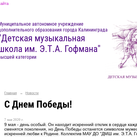
сайта
Муниципальное автономное учреждение
дополнительного образования города Калининграда
"Детская музыкальная
школа им. Э.Т.А. Гофмана"
высшей категории
Главная
→
Новости
С Днем Победы!
7 мая 2020 г.
9 мая - день особый. Он находит искренний отклик в сердце кажд
сменятся поколения, но День Победы останется символом мужест
искренней любви к Родине. Коллектив МАУ ДО "ДМШ им. Э.Т.А. Г