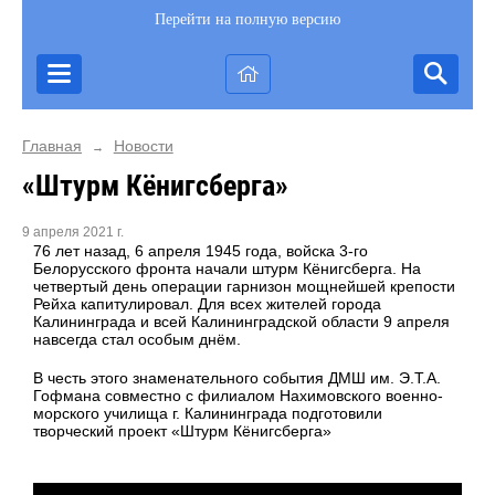
Перейти на полную версию
Главная
Новости
→
«Штурм Кёнигсберга»
9 апреля 2021 г.
76 лет назад, 6 апреля 1945 года, войска 3-го
Белорусского фронта начали штурм Кёнигсберга. На
четвертый день операции гарнизон мощнейшей крепости
Рейха капитулировал. Для всех жителей города
Калининграда и всей Калининградской области 9 апреля
навсегда стал особым днём.
В честь этого знаменательного события ДМШ им. Э.Т.А.
Гофмана совместно с филиалом Нахимовского военно-
морского училища г. Калининграда подготовили
творческий проект «Штурм Кёнигсберга»