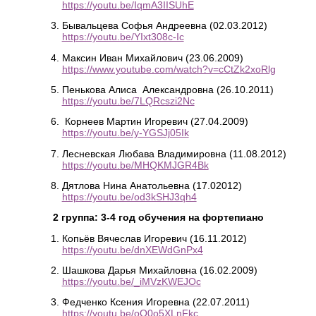
https://youtu.be/IqmA3IISUhE
Бывальцева Софья Андреевна (02.03.2012)
https://youtu.be/YIxt308c-Ic
Максин Иван Михайлович (23.06.2009)
https://www.youtube.com/watch?v=cCtZk2xoRlg
Пенькова Алиса Александровна (26.10.2011)
https://youtu.be/7LQRcszi2Nc
Корнеев Мартин Игоревич (27.04.2009)
https://youtu.be/y-YGSJj05Ik
Лесневская Любава Владимировна (11.08.2012)
https://youtu.be/MHQKMJGR4Bk
Дятлова Нина Анатольевна (17.02012)
https://youtu.be/od3kSHJ3qh4
2 группа: 3-4 год обучения на фортепиано
Копьёв Вячеслав Игоревич (16.11.2012)
https://youtu.be/dnXEWdGnPx4
Шашкова Дарья Михайловна (16.02.2009)
https://youtu.be/_iMVzKWEJOc
Федченко Ксения Игоревна (22.07.2011)
https://youtu.be/oQ0o5XLnFkc