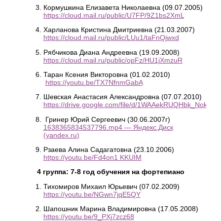
Кормушкина Елизавета Николаевна (09.07.2005)
https://cloud.mail.ru/public/U7FP/9Z1bs2XmL
Харланова Кристина Дмитриевна (21.03.2007)
https://cloud.mail.ru/public/LUu1/taFnQjwxd
Рябчикова Диана Андреевна (19.09.2008)
https://cloud.mail.ru/public/opFz/HU1jXmzuR
Таран Ксения Викторовна (01.02.2010)
https://youtu.be/TX7NfnmGabA
Шевская Анастасия Александровна (07.07.2010)
https://drive.google.com/file/d/1WAAekRUQHbk_NokhF
Гринер Юрий Сергеевич (30.06.2007г)
1638365834537796.mp4 — Яндекс.Диск
(yandex.ru)
Рзаева Алина Садагатовна (23.10.2006)
https://youtu.be/Fd4on1 KKUIM
4 группа: 7-8 год обучения на фортепиано
Тихомиров Михаил Юрьевич (07.02.2009)
https://youtu.be/NGwn7jqE5QY
Шапошник Марина Владимировна (17.05.2008)
https://youtu.be/9_PXj7zcz68