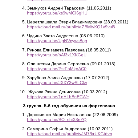
Земнухов Андрей Тарасович (11.05.2011)
https://youtu.be/ks9wMCI6gHU
Церетлишвили Этери Владимировна (28.03.2011)
https://cloud.mail.ru/public/eZBM/yKQ1v9vuB
Чудина Злата Андреевна (03.06.2010)
https://youtu.be/UgNVcywsBog
Рунова Елизавета Павловна (18.05.2011)
https://youtu.be/bAf3x1XKGgU
Олишкевич Дарина Сергеевна (09.01.2013)
https://youtu.be/PstFbMkpAC0
Зарубова Алиса Андреввна (17.07.2012)
https://youtu.be/JXXY3wSLClw
Жукова Элина Денисовна (10.03.2012)
https://youtu.be/1nHLhBnECWc
3 группа: 5-6 год обучения на фортепиано
Дарниченко Мария Николаевна (22.06.2009)
https://youtu.be/BO_sbiX3nYQ
Самарина Софья Андреевна (10.02.2011)
https://cloud.mail.ru/public/vJM7/krUKGtdvn