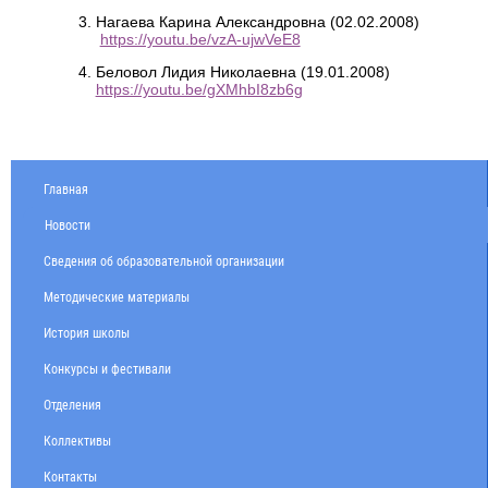
Нагаева Карина Александровна (02.02.2008)
https://youtu.be/vzA-ujwVeE8
Беловол Лидия Николаевна (19.01.2008)
https://youtu.be/gXMhbI8zb6g
Главная
Новости
Сведения об образовательной организации
Методические материалы
История школы
Конкурсы и фестивали
Отделения
Коллективы
Контакты