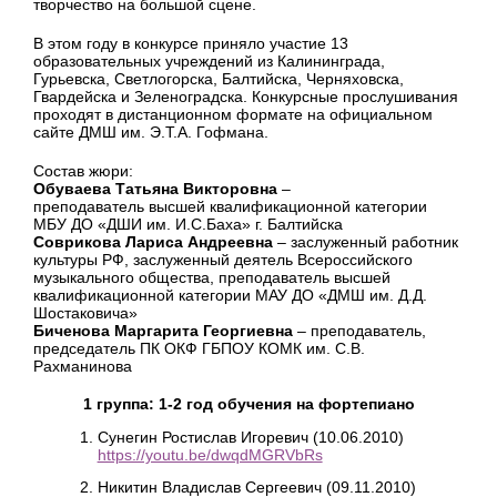
творчество на большой сцене.
В этом году в конкурсе приняло участие 13
образовательных учреждений из Калининграда,
Гурьевска, Светлогорска, Балтийска, Черняховска,
Гвардейска и Зеленоградска. Конкурсные прослушивания
проходят в дистанционном формате на официальном
сайте ДМШ им. Э.Т.А. Гофмана.
Состав жюри:
Обуваева Татьяна Викторовна
–
преподаватель высшей квалификационной категории
МБУ ДО «ДШИ им. И.С.Баха» г. Балтийска
Соврикова Лариса Андреевна
– заслуженный работник
культуры РФ, заслуженный деятель Всероссийского
музыкального общества, преподаватель высшей
квалификационной категории МАУ ДО «ДМШ им. Д.Д.
Шостаковича»
Биченова Маргарита Георгиевна
– преподаватель,
председатель ПК ОКФ ГБПОУ КОМК им. С.В.
Рахманинова
1 группа: 1-2 год обучения на фортепиано
Сунегин Ростислав Игоревич (10.06.2010)
https://youtu.be/dwqdMGRVbRs
Никитин Владислав Сергеевич (09.11.2010)