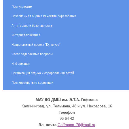
Поступающим
Независимая оценка качества образования
Антитеррор и безопасность
Интернет-приёмная
Национальный проект "Культура"
Часто задаваемые вопросы
Информация
Организация отдыха и оздоровления детей
Противодействие коррупции
МАУ ДО ДМШ им. Э.Т.А. Гофмана
Калининград, ул. Тельмана, 48 и ул. Некрасова, 16
Телефон
96-64-42
Эл. почта
Goffmann_76@mail.ru