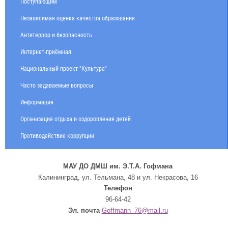
Поступающим
Независимая оценка качества образования
Антитеррор и безопасность
Интернет-приёмная
Национальный проект "Культура"
Часто задаваемые вопросы
Информация
Организация отдыха и оздоровления детей
Противодействие коррупции
МАУ ДО ДМШ им. Э.Т.А. Гофмана
Калининград, ул. Тельмана, 48 и ул. Некрасова, 16
Телефон
96-64-42
Эл. почта
Goffmann_76@mail.ru