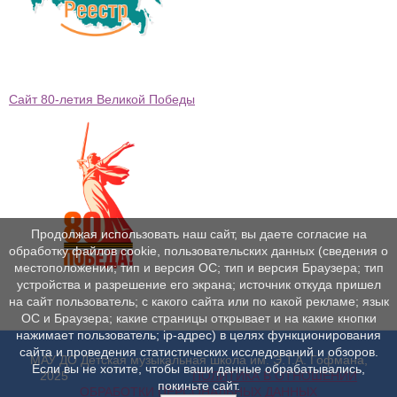
Сайт 80-летия Великой Победы
Продолжая использовать наш сайт, вы даете согласие на
обработку файлов cookie, пользовательских данных (сведения о
местоположении; тип и версия ОС; тип и версия Браузера; тип
устройства и разрешение его экрана; источник откуда пришел
на сайт пользователь; с какого сайта или по какой рекламе; язык
ОС и Браузера; какие страницы открывает и на какие кнопки
нажимает пользователь; ip-адрес) в целях функционирования
сайта и проведения статистических исследований и обзоров.
МАУ ДО Детская музыкальная школа им. Э.Т.А. Гофмана,
Если вы не хотите, чтобы ваши данные обрабатывались,
2025
ПОЛИТИКА В ОТНОШЕНИИ
покиньте сайт.
ОБРАБОТКИ ПЕРСОНАЛЬНЫХ ДАННЫХ