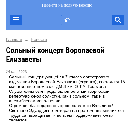
Перейти на полную версию
Главная
Новости
→
Сольный концерт Воропаевой
Елизаветы
24 мая 2023 г.
Сольный концерт учащейся 7 класса оркестрового
отделения Воропаевой Елизаветы (скрипка), состоялся 15
мая в концертном зале ДМШ им. Э.Т.А. Гофмана
.
Слушателям был представлен богатый творческий
репертуар юной солистки, как в сольном, так и в
ансамблевом исполнении.
Огромная благодарность преподавателю Вавилиной
Светлане Эдуардовне, которая на протяжении многих лет
трудится, взращивает и во всем поддерживает юных
талантов.