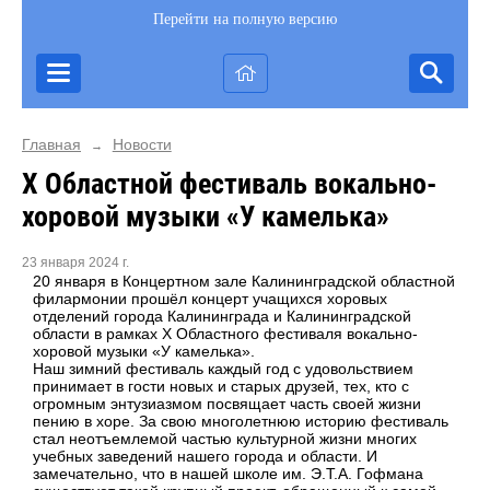
Перейти на полную версию
Главная
Новости
→
X Областной фестиваль вокально-
хоровой музыки «У камелька»
23 января 2024 г.
20 января в Концертном зале Калининградской областной
филармонии прошёл концерт учащихся хоровых
отделений города Калининграда и Калининградской
области в рамках X Областного фестиваля вокально-
хоровой музыки «У камелька».
Наш зимний фестиваль каждый год c удовольствием
принимает в гости новых и старых друзей, тех, кто с
огромным энтузиазмом посвящает часть своей жизни
пению в хоре. За свою многолетнюю историю фестиваль
стал неотъемлемой частью культурной жизни многих
учебных заведений нашего города и области. И
замечательно, что в нашей школе им. Э.Т.А. Гофмана