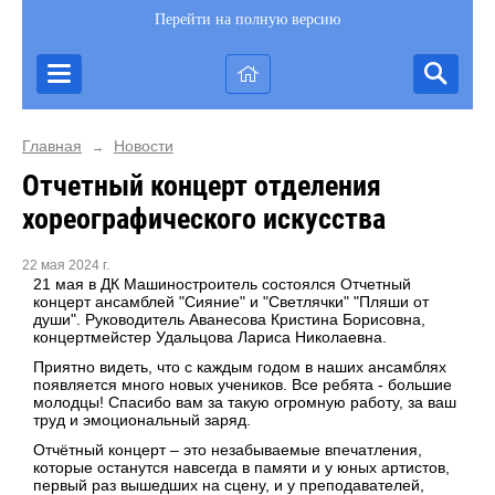
Перейти на полную версию
Главная
Новости
→
Отчетный концерт отделения
хореографического искусства
22 мая 2024 г.
21 мая в ДК Машиностроитель состоялся Отчетный
концерт ансамблей "Сияние" и "Светлячки" "Пляши от
души". Руководитель Аванесова Кристина Борисовна,
концертмейстер Удальцова Лариса Николаевна.
Приятно видеть, что с каждым годом в наших ансамблях
появляется много новых учеников. Все ребята - большие
молодцы! Спасибо вам за такую огромную работу, за ваш
труд и эмоциональный заряд.
Отчётный концерт – это незабываемые впечатления,
которые останутся навсегда в памяти и у юных артистов,
первый раз вышедших на сцену, и у преподавателей,