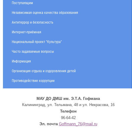
Поступающим
Независимая оценка качества образования
Антитеррор и безопасность
Интернет-приёмная
Национальный проект "Культура"
Часто задаваемые вопросы
Информация
Организация отдыха и оздоровления детей
Противодействие коррупции
МАУ ДО ДМШ им. Э.Т.А. Гофмана
Калининград, ул. Тельмана, 48 и ул. Некрасова, 16
Телефон
96-64-42
Эл. почта
Goffmann_76@mail.ru