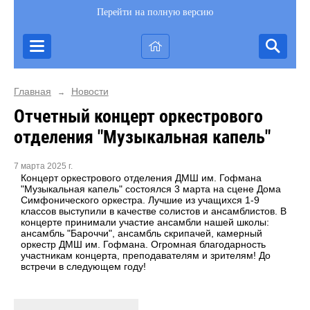
Перейти на полную версию
Главная
Новости
→
Отчетный концерт оркестрового
отделения "Музыкальная капель"
7 марта 2025 г.
Концерт оркестрового отделения ДМШ им. Гофмана
"Музыкальная капель" состоялся 3 марта на сцене Дома
Симфонического оркестра. Лучшие из учащихся 1-9
классов выступили в качестве солистов и ансамблистов. В
концерте принимали участие ансамбли нашей школы:
ансамбль "Бароччи", ансамбль скрипачей, камерный
оркестр ДМШ им. Гофмана. Огромная благодарность
участникам концерта, преподавателям и зрителям! До
встречи в следующем году!