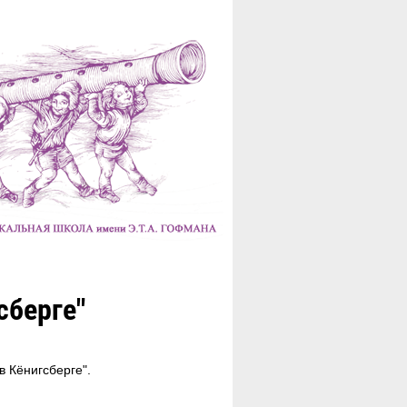
сберге"
 Кёнигсберге".