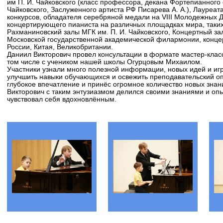
им П. И. Чайковского (класс профессора, декана Фортепианного 
Чайковского, Заслуженного артиста РФ Писарева А. А.), Лауреа
конкурсов, обладателя серебряной медали на VIII Молодежных 
концертирующего пианиста на различных площадках мира, таких
Рахманиновский залы МГК им. П. И. Чайковского, Концертный зал
Московской государственной академической филармонии, конце
России, Китая, Великобритании.
Даниил Викторович провел консультации в формате мастер-клас
том числе с учеником нашей школы Огурцовым Михаилом.
Участники узнали много полезной информации, новых идей и игр
улучшить навыки обучающихся и освежить преподавательский оп
глубокое впечатление и принёс огромное количество новых знан
Викторович с таким энтузиазмом делился своими знаниями и опы
чувствовал себя вдохновлённым.