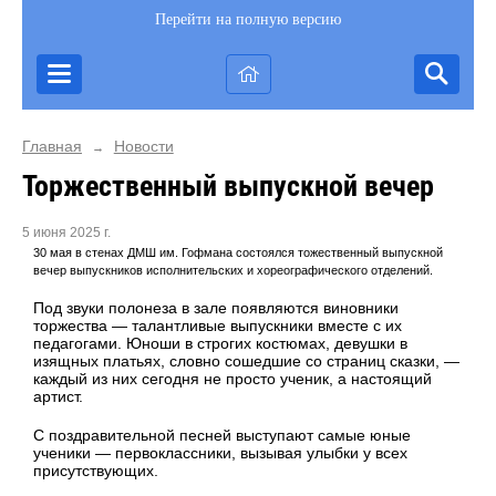
Перейти на полную версию
Главная
Новости
→
Торжественный выпускной вечер
5 июня 2025 г.
30 мая в стенах ДМШ им. Гофмана состоялся тожественный выпускной
вечер выпускников исполнительских и хореографического отделений.
Под звуки полонеза в зале появляются виновники
торжества — талантливые выпускники вместе с их
педагогами. Юноши в строгих костюмах, девушки в
изящных платьях, словно сошедшие со страниц сказки, —
каждый из них сегодня не просто ученик, а настоящий
артист.
С поздравительной песней выступают самые юные
ученики — первоклассники, вызывая улыбки у всех
присутствующих.