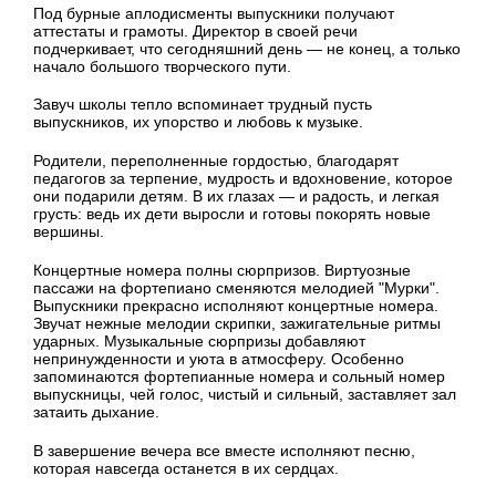
Под бурные аплодисменты выпускники получают
аттестаты и грамоты. Директор в своей речи
подчеркивает, что сегодняшний день — не конец, а только
начало большого творческого пути.
Завуч школы тепло вспоминает трудный пусть
выпускников, их упорство и любовь к музыке.
Родители, переполненные гордостью, благодарят
педагогов за терпение, мудрость и вдохновение, которое
они подарили детям. В их глазах — и радость, и легкая
грусть: ведь их дети выросли и готовы покорять новые
вершины.
Концертные номера полны сюрпризов. Виртуозные
пассажи на фортепиано сменяются мелодией "Мурки".
Выпускники прекрасно исполняют концертные номера.
Звучат нежные мелодии скрипки, зажигательные ритмы
ударных. Музыкальные сюрпризы добавляют
непринужденности и уюта в атмосферу. Особенно
запоминаются фортепианные номера и сольный номер
выпускницы, чей голос, чистый и сильный, заставляет зал
затаить дыхание.
В завершение вечера все вместе исполняют песню,
которая навсегда останется в их сердцах.