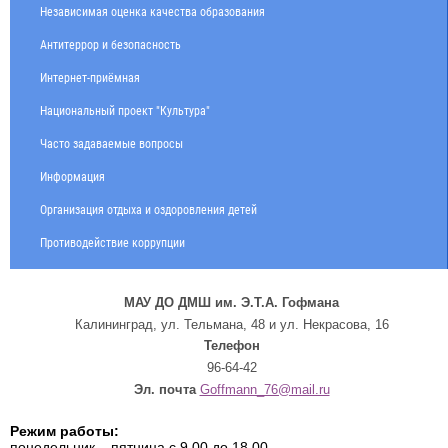
Независимая оценка качества образования
Антитеррор и безопасность
Интернет-приёмная
Национальный проект "Культура"
Часто задаваемые вопросы
Информация
Организация отдыха и оздоровления детей
Противодействие коррупции
МАУ ДО ДМШ им. Э.Т.А. Гофмана
Калининград, ул. Тельмана, 48 и ул. Некрасова, 16
Телефон
96-64-42
Эл. почта
Goffmann_76@mail.ru
Режим работы:
понедельник – пятница с 9.00 до 18.00