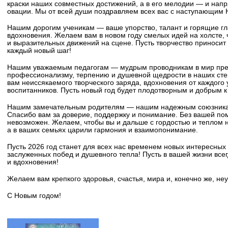
краски наших совместных достижений, а в его мелодии — и нап
овации. Мы от всей души поздравляем всех вас с наступающим 
Нашим дорогим ученикам — ваше упорство, талант и горящие гл
вдохновения. Желаем вам в новом году смелых идей на холсте, ч
и выразительных движений на сцене. Пусть творчество приносит 
каждый новый шаг!
Нашим уважаемым педагогам — мудрым проводникам в мир пре
профессионализму, терпению и душевной щедрости в наших сте
вам неиссякаемого творческого заряда, вдохновения от каждого 
воспитанников. Пусть новый год будет плодотворным и добрым к
Нашим замечательным родителям — нашим надежным союзника
Спасибо вам за доверие, поддержку и понимание. Без вашей пом
невозможен. Желаем, чтобы вы и дальше с гордостью и теплом н
а в ваших семьях царили гармония и взаимопонимание.
Пусть 2026 год станет для всех нас временем новых интересных 
заслуженных побед и душевного тепла! Пусть в вашей жизни все
и вдохновения!
Желаем вам крепкого здоровья, счастья, мира и, конечно же, не
С Новым годом!