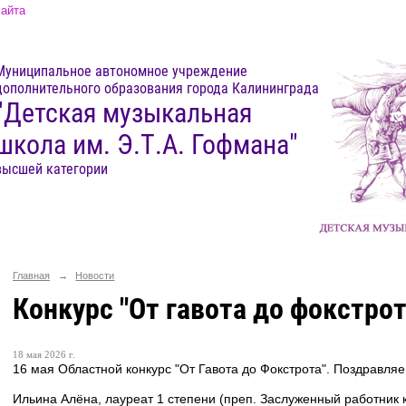
сайта
Муниципальное автономное учреждение
дополнительного образования города Калининграда
"Детская музыкальная
школа им. Э.Т.А. Гофмана"
высшей категории
Главная
→
Новости
Конкурс "От гавота до фокстрот
18 мая 2026 г.
16 мая Областной конкурс "От Гавота до Фокстрота". Поздравля
Ильина Алёна, лауреат 1 степени (преп. Заслуженный работник 