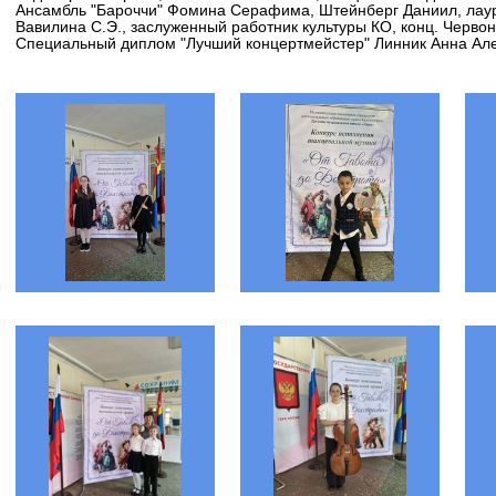
Ансамбль "Бароччи" Фомина Серафима, Штейнберг Даниил, лауре
Вавилина С.Э., заслуженный работник культуры КО, конц. Червон
Специальный диплом "Лучший концертмейстер" Линник Анна Ал