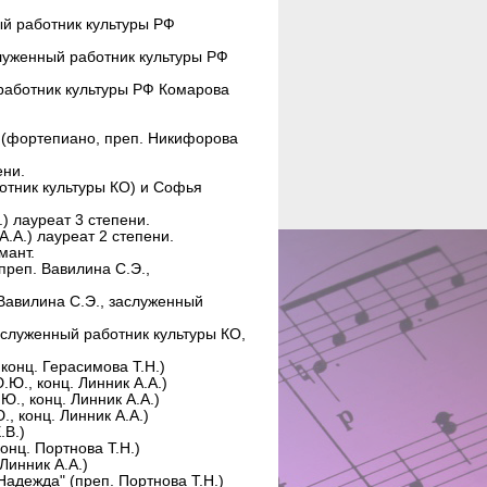
ый работник культуры РФ
луженный работник культуры РФ
работник культуры РФ Комарова
а (фортепиано, преп. Никифорова
ени.
ботник культуры КО) и Софья
.) лауреат 3 степени.
А.А.) лауреат 2 степени.
мант.
преп. Вавилина С.Э.,
Вавилина С.Э., заслуженный
аслуженный работник культуры КО,
 конц. Герасимова Т.Н.)
Ю., конц. Линник А.А.)
Ю., конц. Линник А.А.)
, конц. Линник А.А.)
.В.)
конц. Портнова Т.Н.)
Линник А.А.)
адежда" (преп. Портнова Т.Н.)