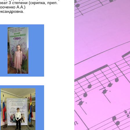
ат 3 степени (скрипка, преп.
ооченко А.А.)
ександровна.