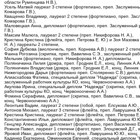
области Румянцева Н.В.),
Усель Матвей лауреат 3 степени (фортепиано, преп. Заслуженн
Комарова Г.В.),
Кващенко Владимир, лауреат 2 степени (фортепиано, преп. Зас
Комарова Г.В.),
Маловецкая Анна, дипломант (фортепиано, преп. Заслуженный 
Г.В.).
Максим Малюга, лауреат 2 степени (преп. Никифорова Н. А.),
Кристина Крестина (флейта, преп. Петрова Е. Ю.) и Зоя Мазовк
Н. А.) лауреаты 2 степени,
София Дубкова (виолончель, преп. Корнева А.В.) лауреат 2 степ
Фаина Рогозина (скрипка, преп. Вавилина С.Э., заслуженный ра
Мельник (фортепиано, преп. Никифорова Н. А.) дипломанты.
Поляничкина Лилия (домра, преп. Гродник Е.Л., конц. Линник А.А
Поляничкин Владислав (домра, преп. Гродник Е.Л., конц. Линник 
Нижегородова Дарья (фортепиано преп. Столяренко С.В.) дипло
Алиасхабова Фатима, специальный диплом "Надежда" (скрипка, 
заслуженный работник культуры КО, конц. Червонооченко А.А.)
Акулова Ирина, специальный диплом "Надежда" (скрипка, преп. 
работник культуры КО, конц. Червонооченко А.А.)
Фомина Серафима, дипломант (скрипка, преп. Вавилина С.В., з
конц. Червонооченко А.А.)
Леонтьев Вадим, лауреат 2 степени (гобой, преп. Елсукова А.Ю.,
Антонов Михаил, лауреат 3 степени (флейта, преп. Лаврушина Ю.
Крестина Кристина, лауреат 2 степени (флейта, преп. Петрова Е.
Константиненко Илья, дипломант (флейта, преп. Лаврушина Ю.Ю.
Генцлер Александра, дипломант (фортепиано, преп.Василенко Е
Рожнов Павел, лауреат 1 степени (фагот, преп. Злоцовский Д.Г., 
Яровой Иван, дипломант (флейта, преп. Лаврушина Ю.Ю., конц. 
Кадинер Екатерина, Овчинников Евгений, специальный диплом "Н