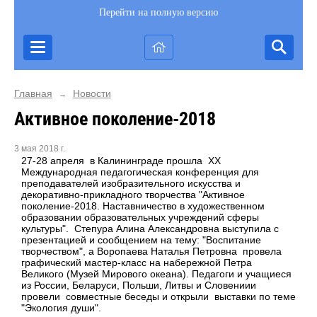
Перейти на полную версию
Главная
Новости
→
Активное поколение-2018
3 мая 2018 г.
27-28 апреля в Калининграде прошла XX
Международная педагогическая конференция для
преподавателей изобразительного искусства и
декоративно-прикладного творчества "Активное
поколение-2018. Наставничество в художественном
образовании образовательных учреждений сферы
культуры". Степура Алина Александровна выступила с
презентацией и сообщением на тему: "Воспитание
творчеством", а Воропаева Наталья Петровна провела
графический мастер-класс на набережной Петра
Великого (Музей Мирового океана). Педагоги и учащиеся
из России, Беларуси, Польши, Литвы и Словениии
провели совместные беседы и открыли выставки по теме
"Экология души".