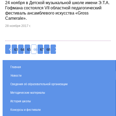
24 ноября в Детской музыкальной школе имени Э.Т.А.
Гофмана состоялся VII областной педагогический
фестиваль ансамблевого искусства «Gross
Camerale».
28 ноября 2017 г.
63
64
65
66
67
68
Главная
Новости
Сведения об образовательной организации
Методические материалы
История школы
Конкурсы и фестивали